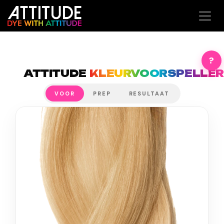
Overslaan naar inhoud
?
ATTITUDE
KLEURVOORSPELLE
VOOR
PREP
RESULTAAT